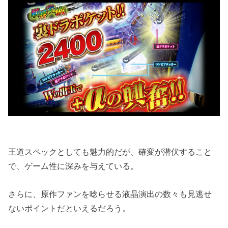
王道スペックとしても魅力的だが、確変が潜伏すること
で、ゲーム性に深みを与えている。
さらに、原作ファンを唸らせる液晶演出の数々も見逃せ
ないポイントだといえるだろう。