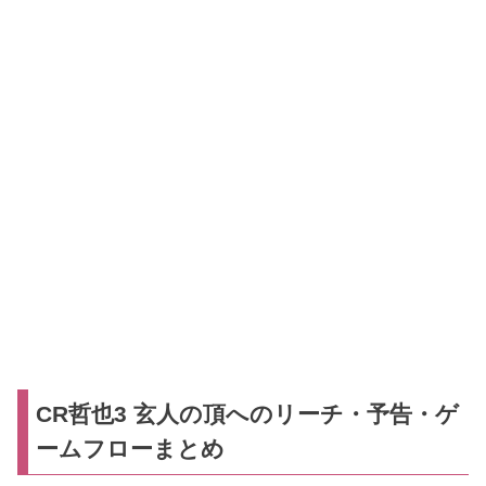
CR哲也3 玄人の頂へのリーチ・予告・ゲ
ームフローまとめ