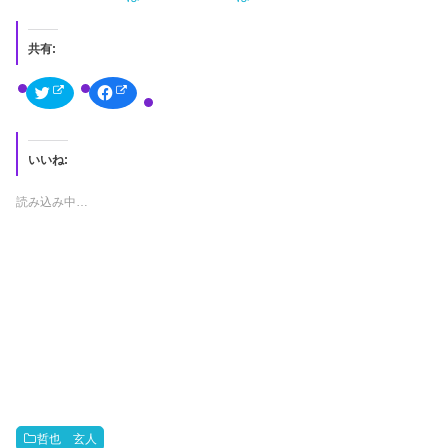
共有:
ク
F
リ
a
ッ
c
ク
e
し
b
て
o
T
o
いいね:
w
k
i
で
t
共
読み込み中…
t
有
e
す
r
る
で
に
共
は
有
ク
(
リ
新
ッ
し
ク
い
し
ウ
て
ィ
く
ン
だ
ド
さ
ウ
い
で
(
開
新
き
し
ま
い
す
ウ
哲也 玄人