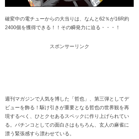
確変中の電チューからの大当りは、なんと62％が16R約
2400個を獲得できる！！その瞬発力に迫る・・・！
スポンサーリンク
週刊マガジンで人気を博した「哲也」、第三弾としてデ
ビューを飾る！駆け引きが重要となる哲也の世界観を再
現するべく、ひとクセあるスペックに作り上げられてい
る。パチンコとしての面白さはもちろん、玄人の麻雀に
漂う緊張感すら漂わせている。