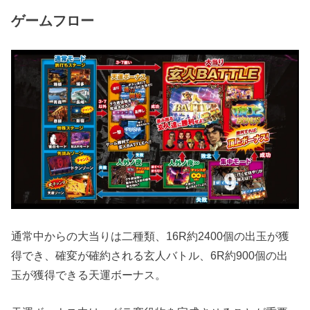
ゲームフロー
通常中からの大当りは二種類、16R約2400個の出玉が獲
得でき、確変が確約される玄人バトル、6R約900個の出
玉が獲得できる天運ボーナス。