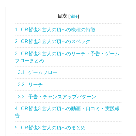
目次
[
hide
]
1
CR哲也3 玄人の頂への機種の特徴
2
CR哲也3 玄人の頂へのスペック
3
CR哲也3 玄人の頂へのリーチ・予告・ゲーム
フローまとめ
3.1
ゲームフロー
3.2
リーチ
3.3
予告・チャンスアップパターン
4
CR哲也3 玄人の頂への動画・口コミ・実践報
告
5
CR哲也3 玄人の頂へのまとめ