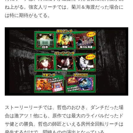
ね上がる。強玄人リーチでは、菊川＆海渡だった場合に
は特に期待がもてる。
ストーリーリーチでは、哲也のおひき、ダンチだった場
合は激アツ！他にも、原作では最大のライバルだったド
サ健との勝負、哲也の師匠といえる房州全回転リーチは
発生するだけで、悶絶ものの演出となっている。