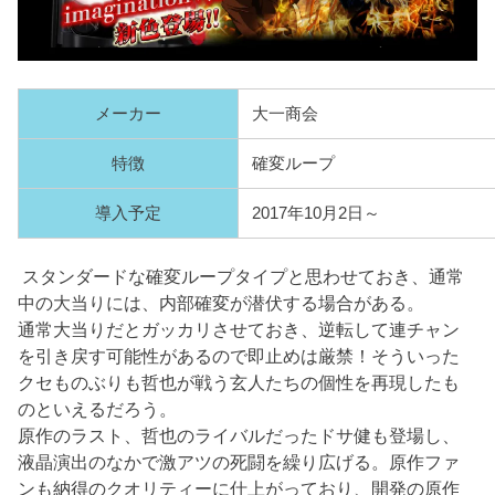
メーカー
大一商会
特徴
確変ループ
導入予定
2017年10月2日～
スタンダードな確変ループタイプと思わせておき、通常
中の大当りには、内部確変が潜伏する場合がある。
通常大当りだとガッカリさせておき、逆転して連チャン
を引き戻す可能性があるので即止めは厳禁！そういった
クセものぶりも哲也が戦う玄人たちの個性を再現したも
のといえるだろう。
原作のラスト、哲也のライバルだったドサ健も登場し、
液晶演出のなかで激アツの死闘を繰り広げる。原作ファ
ンも納得のクオリティーに仕上がっており、開発の原作