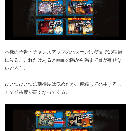
本機の予告・チャンスアップのパターンは豊富で15種類
に渡る。これだけあると画面の隅から隅まで目が離せな
いだろう。
ひとつひとつの期待度は低めだが、連続して発生するこ
とで期待度が高くなってくる。