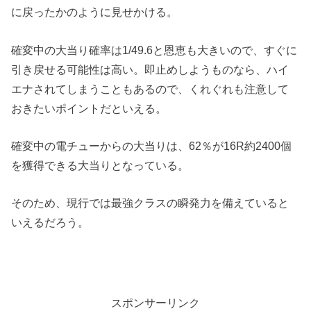
に戻ったかのように見せかける。
確変中の大当り確率は1/49.6と恩恵も大きいので、すぐに
引き戻せる可能性は高い。即止めしようものなら、ハイ
エナされてしまうこともあるので、くれぐれも注意して
おきたいポイントだといえる。
確変中の電チューからの大当りは、62％が16R約2400個
を獲得できる大当りとなっている。
そのため、現行では最強クラスの瞬発力を備えていると
いえるだろう。
スポンサーリンク