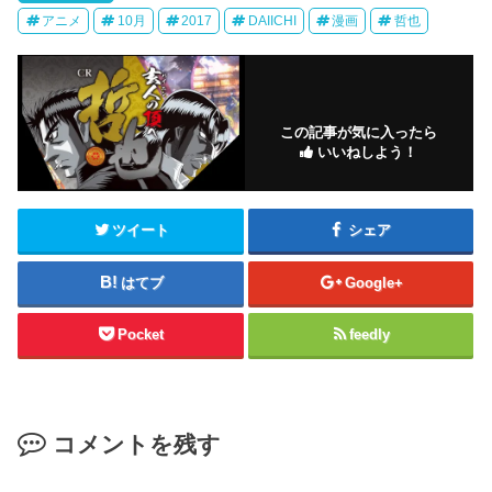
)
ィ
ン
アニメ
10月
2017
DAIICHI
漫画
哲也
ド
ウ
で
開
き
ま
す
)
この記事が気に入ったら
いいねしよう！
ツイート
シェア
はてブ
Google+
Pocket
feedly
コメントを残す