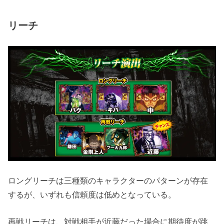
リーチ
ロングリーチは三種類のキャラクターのパターンが存在
するが、いずれも信頼度は低めとなっている。
再戦リーチは、対戦相手が近藤だった場合に期待度が跳