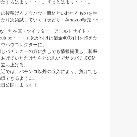
ひたすらはまり・・・。ずっとはまり・・・。
その後稼げるノウハウ・商材といわれるものを手
当たり次第試していく（せどり・Amazon転売・e
bay・無在庫・ツイッター・ア〇ルトサイト・
youtube・・・）気が付けば借金400万円を抱えた
ノウハウコレクターに。
同じパチンカーの方に少しでも情報提供し、勝率
をあげていただけたらとの思いでサクパチ.COM
を立ち上げる。
最近では、パチンコ以外の収入により、負けても
補填できるように。
近日公開しまっす！