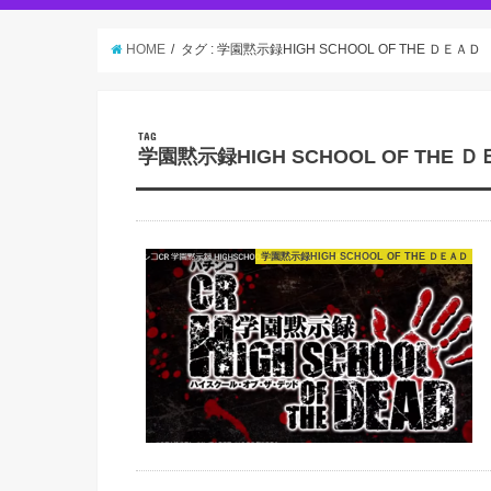
HOME
タグ : 学園黙示録HIGH SCHOOL OF THE ＤＥＡＤ
TAG
学園黙示録HIGH SCHOOL OF THE 
学園黙示録HIGH SCHOOL OF THE ＤＥＡＤ