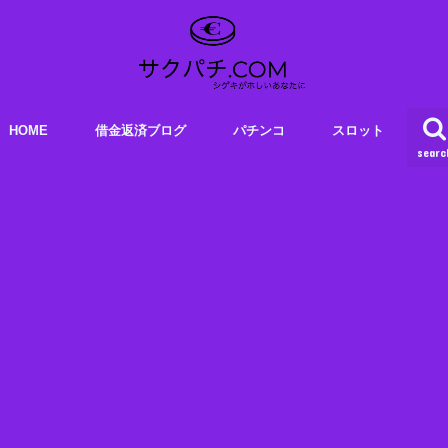
HOME
借金返済ブログ
パチンコ
スロット
searc